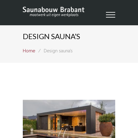
DESIGN SAUNA’S
Home
/
Design sauna’s