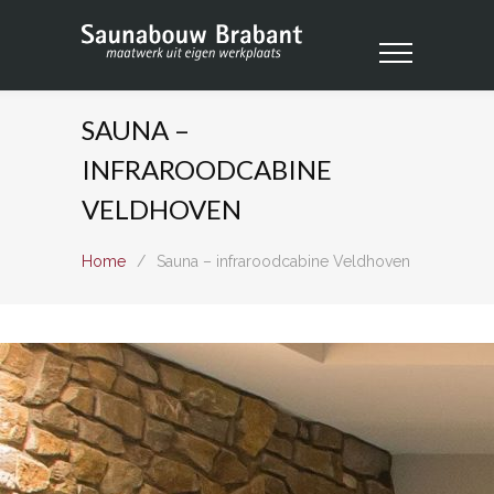
SAUNA –
INFRAROODCABINE
VELDHOVEN
Home
/
Sauna – infraroodcabine Veldhoven