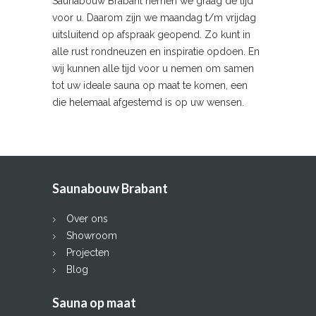
Saunabouw Brabant nemen we graag de tijd
voor u. Daarom zijn we maandag t/m vrijdag
uitsluitend op afspraak geopend. Zo kunt in
alle rust rondneuzen en inspiratie opdoen. En
wij kunnen alle tijd voor u nemen om samen
tot uw ideale sauna op maat te komen, een
die helemaal afgestemd is op uw wensen.
Saunabouw Brabant
Over ons
Showroom
Projecten
Blog
Sauna op maat