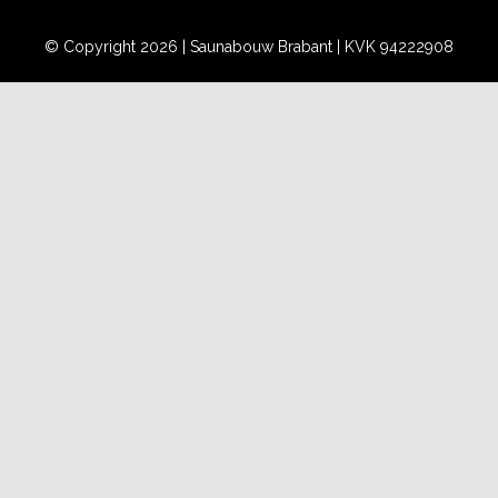
© Copyright 2026 |
Saunabouw Brabant
| KVK 94222908