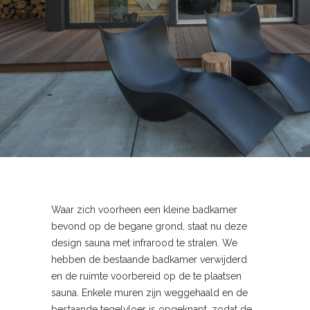
Waar zich voorheen een kleine badkamer
bevond op de begane grond, staat nu deze
design sauna met infrarood te stralen. We
hebben de bestaande badkamer verwijderd
en de ruimte voorbereid op de te plaatsen
sauna. Enkele muren zijn weggehaald en de
bestaande tegelvloer is opgeknapt, zodat de