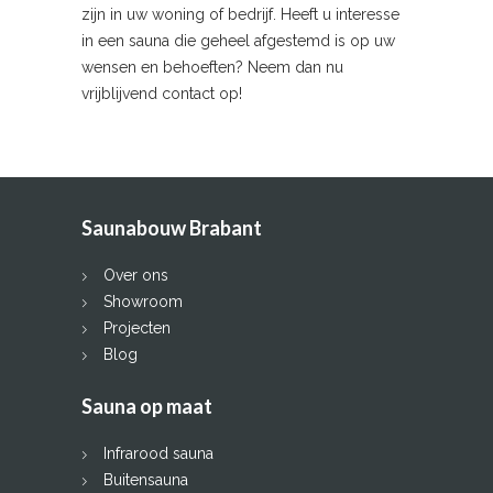
zijn in uw woning of bedrijf. Heeft u interesse
in een sauna die geheel afgestemd is op uw
wensen en behoeften? Neem dan nu
vrijblijvend contact op!
Saunabouw Brabant
Over ons
Showroom
Projecten
Blog
Sauna op maat
Infrarood sauna
Buitensauna