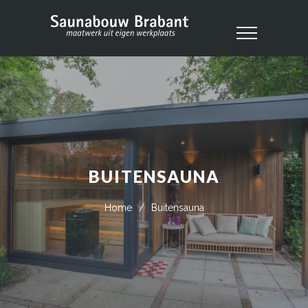
BUITENSAUNA
Home
/
Buitensauna