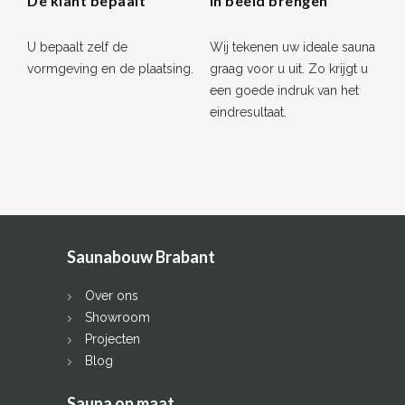
De klant bepaalt
In beeld brengen
U bepaalt zelf de
Wij tekenen uw ideale sauna
vormgeving en de plaatsing.
graag voor u uit. Zo krijgt u
een goede indruk van het
eindresultaat.
Saunabouw Brabant
Over ons
Showroom
Projecten
Blog
Sauna op maat