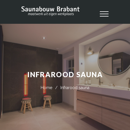
INFRAROOD SAUNA
Home
/
Infrarood sauna