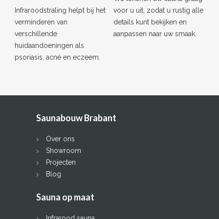
Infraroodstraling helpt bij het
voor u uit, zodat u rustig alle
verminderen van
details kunt bekijken en
verschillende
aanpassen naar uw smaak.
huidaandoeningen als
psoriasis, acné en eczeem.
Saunabouw Brabant
Over ons
Showroom
Projecten
Blog
Sauna op maat
Infrarood sauna