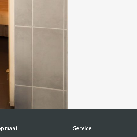
op maat
Service