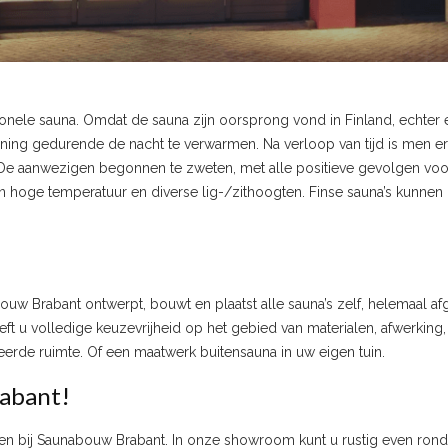
onele sauna. Omdat de sauna zijn oorsprong vond in Finland, echter e
ning gedurende de nacht te verwarmen. Na verloop van tijd is men e
De aanwezigen begonnen te zweten, met alle positieve gevolgen voor
n hoge temperatuur en diverse lig-/zithoogten. Finse sauna’s kunnen
ouw Brabant ontwerpt, bouwt en plaatst alle sauna’s zelf, helemaal
ft u volledige keuzevrijheid op het gebied van materialen, afwerking
eerde ruimte. Of een maatwerk buitensauna in uw eigen tuin.
rabant!
en bij Saunabouw Brabant. In onze showroom kunt u rustig even rond