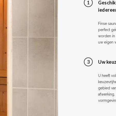
1
Geschik
iederee
Finse saun
perfect ge
worden in 
uw eigen w
3
Uw keu
U heeft vo
keuzevrijh
gebied van
afwerking,
vormgeving