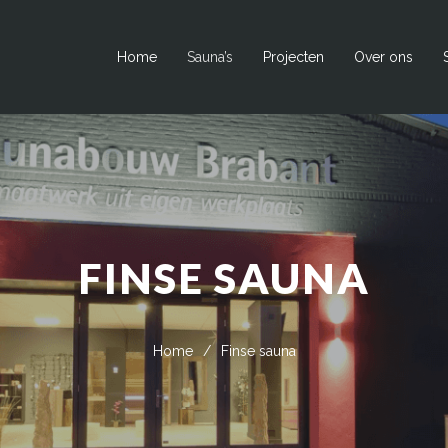
Home
Sauna’s
Projecten
Over ons
FINSE SAUNA
Home
/
Finse sauna