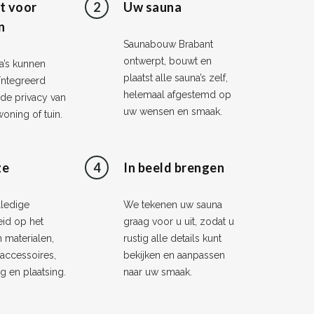
t voor
2
Uw sauna
n
Saunabouw Brabant
ontwerpt, bouwt en
a’s kunnen
plaatst alle sauna’s zelf,
ïntegreerd
helemaal afgestemd op
de privacy van
uw wensen en smaak.
oning of tuin.
ze
4
In beeld brengen
lledige
We tekenen uw sauna
eid op het
graag voor u uit, zodat u
 materialen,
rustig alle details kunt
 accessoires,
bekijken en aanpassen
 en plaatsing.
naar uw smaak.