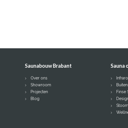
Saunabouw Brabant
Sauna 
Over ons
Infrar
Showroom
Buite
Projecten
Finse
Blog
Desig
Stoom
Welln