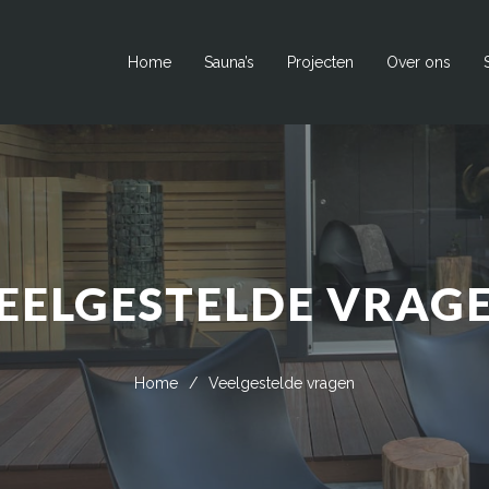
Home
Sauna’s
Projecten
Over ons
EELGESTELDE VRAG
Home
/
Veelgestelde vragen