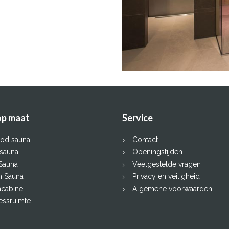
op maat
Service
ood sauna
Contact
nsauna
Openingstijden
 Sauna
Veelgestelde vragen
n Sauna
Privacy en veiligheid
cabine
Algemene voorwaarden
essruimte