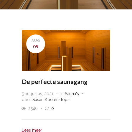
AUG
05
De perfecte saunagang
5 augustus, 2021
in
Sauna's
door
Susan Koolen-Tops
2546
0
Lees meer