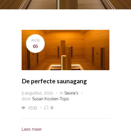
AUG
05
De perfecte saunagang
5 augustus, 2021
in
Sauna's
door
Susan Koolen-Tops
2539
0
Lees meer