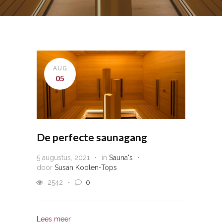
AUG
05
De perfecte saunagang
5 augustus, 2021
in
Sauna's
door
Susan Koolen-Tops
2542
0
Lees meer