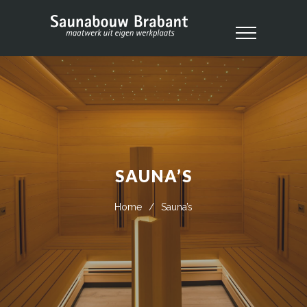
SAUNA’S
Home
/
Sauna’s