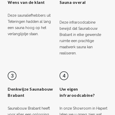
Wens van de klant
Sauna overal
Deze saunaliefhebbers uit
Teteringen hadden al lang
Deze infraroodcabine
een sauna hoog op het
bewijst dat Saunabouw
verlanglijstje staan.
Brabant in elke gewenste
ruimte een prachtige
maatwerk sauna kan
realiseren.
3
4
Denkwijze Saunabouw
Uw eigen
Brabant
infraroodcabine?
Saunabouw Brabant heeft
In onze Showroom in Hapert
voor alles een oplossing.
laten we u graag zien wat