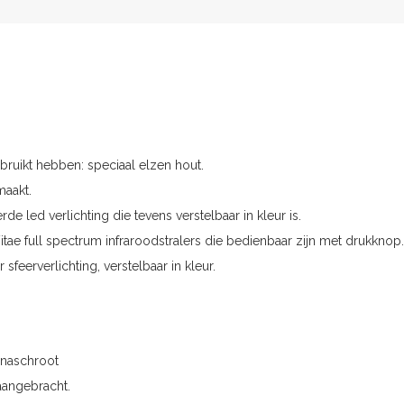
ruikt hebben: speciaal elzen hout.
maakt.
 led verlichting die tevens verstelbaar in kleur is.
itae full spectrum infraroodstralers die bedienbaar zijn met drukknop.
feerverlichting, verstelbaar in kleur.
unaschroot
aangebracht.