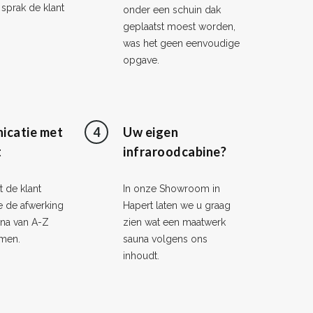
sprak de klant
onder een schuin dak
geplaatst moest worden,
was het geen eenvoudige
opgave.
icatie met
4
Uw eigen
t
infraroodcabine?
 de klant
In onze Showroom in
 de afwerking
Hapert laten we u graag
una van A-Z
zien wat een maatwerk
men.
sauna volgens ons
inhoudt.