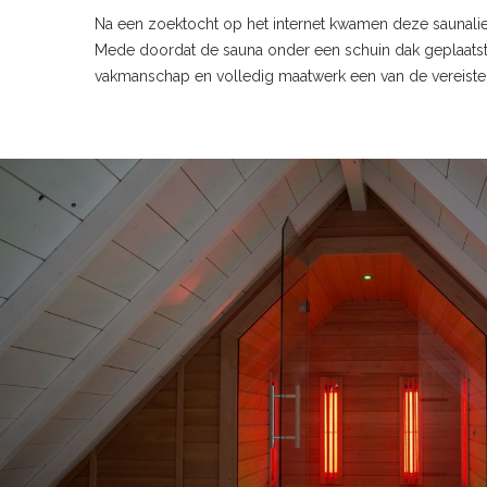
Na een zoektocht op het internet kwamen deze saunalie
Mede doordat de sauna onder een schuin dak geplaatst
vakmanschap en volledig maatwerk een van de vereisten. 