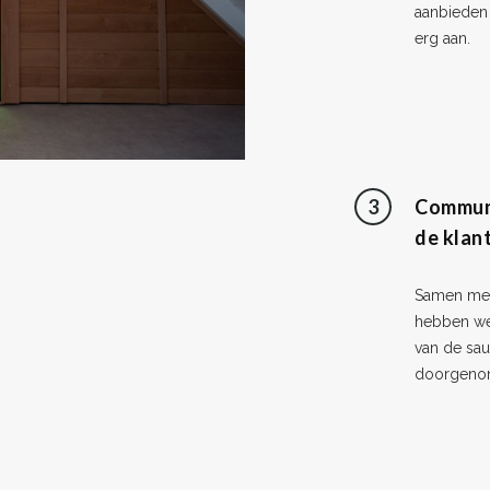
aanbieden 
erg aan.
3
Commun
de klan
Samen met
hebben we
van de sa
doorgeno