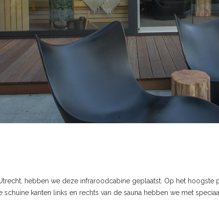
trecht, hebben we deze infraroodcabine geplaatst. Op het hoogste p
huine kanten links en rechts van de sauna hebben we met speciaal 