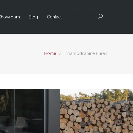
menu
menu
Showroom
Blog
Contact
Home
/
Infraroodcabine Buren