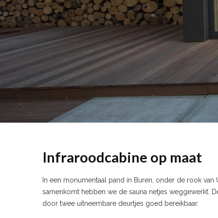
Infraroodcabine op maat
In een monumentaal pand in Buren, onder de rook van U
samenkomt hebben we de sauna netjes weggewerkt. De sc
door twee uitneembare deurtjes goed bereikbaar.